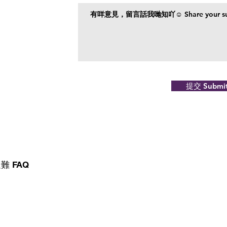
提交 Submi
難 FAQ
支付平台
ayment Method