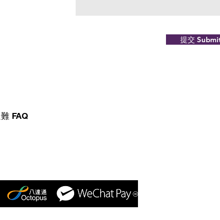
提交 Submi
難 FAQ
支付平台
ayment Method