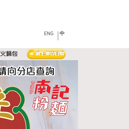
ENG
中