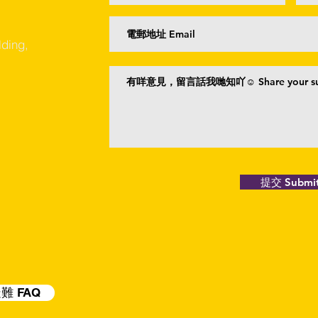
lding,
提交 Submi
難 FAQ